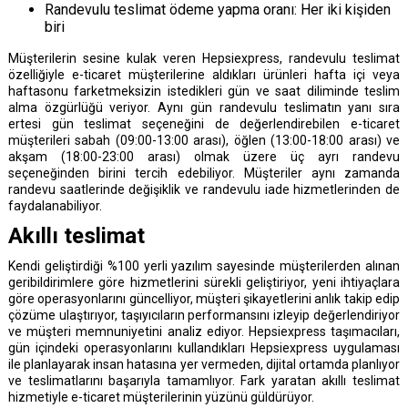
Randevulu teslimat ödeme yapma oranı: Her iki kişiden
biri
Müşterilerin sesine kulak veren Hepsiexpress, randevulu teslimat
özelliğiyle e-ticaret müşterilerine aldıkları ürünleri hafta içi veya
haftasonu farketmeksizin istedikleri gün ve saat diliminde teslim
alma özgürlüğü veriyor. Aynı gün randevulu teslimatın yanı sıra
ertesi gün teslimat seçeneğini de değerlendirebilen e-ticaret
müşterileri sabah (09:00-13:00 arası), öğlen (13:00-18:00 arası) ve
akşam (18:00-23:00 arası) olmak üzere üç ayrı randevu
seçeneğinden birini tercih edebiliyor. Müşteriler aynı zamanda
randevu saatlerinde değişiklik ve randevulu iade hizmetlerinden de
faydalanabiliyor.
Akıllı teslimat
Kendi geliştirdiği %100 yerli yazılım sayesinde müşterilerden alınan
geribildirimlere göre hizmetlerini sürekli geliştiriyor, yeni ihtiyaçlara
göre operasyonlarını güncelliyor, müşteri şikayetlerini anlık takip edip
çözüme ulaştırıyor, taşıyıcıların performansını izleyip değerlendiriyor
ve müşteri memnuniyetini analiz ediyor. Hepsiexpress taşımacıları,
gün içindeki operasyonlarını kullandıkları Hepsiexpress uygulaması
ile planlayarak insan hatasına yer vermeden, dijital ortamda planlıyor
ve teslimatlarını başarıyla tamamlıyor. Fark yaratan akıllı teslimat
hizmetiyle e-ticaret müşterilerinin yüzünü güldürüyor.