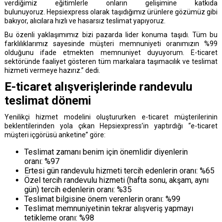
verdiğimiz eğitimlerle onların gelişimine katkıda
bulunuyoruz. Hepsiexpress olarak taşıdığımız ürünlere gözümüz gibi
bakıyor, alıcılara hızlı ve hasarsız teslimat yapıyoruz.
Bu özenli yaklaşımımız bizi pazarda lider konuma taşıdı. Tüm bu
farklılıklarımız sayesinde müşteri memnuniyeti oranımızın %99
olduğunu ifade etmekten memnuniyet duyuyorum. E-ticaret
sektöründe faaliyet gösteren tüm markalara taşımacılık ve teslimat
hizmeti vermeye hazırız.” dedi.
E-ticaret alışverişlerinde randevulu
Çözümlere
Müşterimiz
Destek
Bakın
Olun
Alın
teslimat dönemi
Yenilikçi hizmet modelini oluştururken e-ticaret müşterilerinin
Kurumsal
beklentilerinden yola çıkan Hepsiexpress’in yaptırdığı “e-ticaret
müşteri içgörüsü anketine” göre:
Referanslar
Teslimat zamanı benim için önemlidir diyenlerin
oranı: %97
Sıkça Sorulanlar
Ertesi gün randevulu hizmeti tercih edenlerin oranı: %65
Özel tercih randevulu hizmeti (hafta sonu, akşam, aynı
Haberler ve Bilgilendirmer
gün) tercih edenlerin oranı: %35
Teslimat bilgisine önem verenlerin oranı: %99
Teslimat memnuniyetinin tekrar alışveriş yapmayı
tetikleme oranı: %98