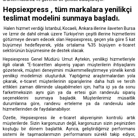
Hepsiexpress , tüm markalara yenilikçi
teslimat modelini sunmaya başladı.
Halen hizmet verdiği İstanbul, Kocaeli, Ankara illerine ilaveten Bursa
ve İzmir de dahil olmak üzere Türkiye’nin çeşitli illerine hizmetlerini
götürmeye devam edecek olan Hepsiexpress, geçen yıla göre 5 kat
büyümeyi hedefleyerek, yılda ortalama %35 büyüyen e-ticaret
sektörünün büyümesine de destek olacak.
Hepsiexpress Genel Müdürü Umut Aytekin, yenilikçi hizmetleriyle
ilgili olarak “E-ticaretten alışveriş yapan müşterilerin ihtiyaçlarını
gözeterek, müşteri deneyimini mükemmelleştirmeye yönelik kendi
yenilikçi modelimizi oluşturduk. Yaptığımız araştırmalardan yola
çıkarak, e-ticaret müşterilerinin siparişlerine daha hızlı ve tercih
ettikleri zaman diliminde ulaşabilmeleri için; hafta içi ya da sonu
farketmeksizin aynı gün ya da ertesi gün randevulu sipariş
seçeneklerini sunmaya başladık. Müşterilerimiz müsaitlik
durumlarına göre, randevu erteleme ya da randevulu iade
hizmetlerinden de faydalanabiliyor.
Özetle, Hepsiexpress ile e-ticaret alışverişinin kontrolü artık
müşterilerde. Sizin kargonuzun değil, kargonuzun sizin peşinizden
koştuğu bir dönem başlattık. Ayrıca, geliştirdiğimiz performans
sistemi ile taşımacılarımızın performansını sürekli takip ediyor,