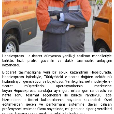
Hepsiexpress , e-ticaret dünyasına yenilikçi teslimat modelleriyle
birlikte, hızlı, pratik, güvenilir ve dakik taşımacılık anlayışını
kazandırdı.
E-ticaret taşımacılığına yeni bir soluk kazandıran Hepsiburada,
Hepsiexpress iştirakiyle, Türkiye’deki e-ticaret dağıtım sektörünü
hızlandırıyor, genişletiyor ve büyütüyor. Yenilikçi hizmet modeliyle; e-
ticaret müşterilerini operasyonlarının merkezine
koyan Hepsiexpress, sunduğu aynı gün, ertesi gün randevulu ve
hafta sonu teslimat seçenekleri ile birlikte randevulu iade
hizmetlerini e-ticaret kullanıcılarının hayatına kazandırdı. Özel
eğitimlerden geçen ve performans sistemine dayalı çalışan
profesyonel teslimat filosu sayesinde, müşterilerle sipariş verdikleri
ürünleri hasarsız ve güvenilir bir şekilde buluşturuyor.