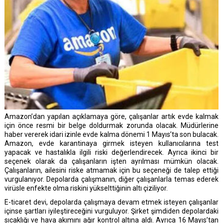
Amazon’dan yapılan açıklamaya göre, çalışanlar artık evde kalmak
için önce resmi bir belge doldurmak zorunda olacak. Müdürlerine
haber vererek idari izinle evde kalma dönemi 1 Mayıs’ta son bulacak.
Amazon, evde karantinaya girmek isteyen kullanıcılarına test
yapacak ve hastalıkla ilgili riski değerlendirecek. Ayrıca ikinci bir
seçenek olarak da çalışanların işten ayrılması mümkün olacak.
Çalışanların, ailesini riske atmamak için bu seçeneği de talep ettiği
vurgulanıyor. Depolarda çalışmanın, diğer çalışanlarla temas ederek
Çözümlere
Müşterimiz
Destek
virüsle enfekte olma riskini yükselttiğinin altı çiziliyor.
Bakın
Olun
Alın
E-ticaret devi, depolarda çalışmaya devam etmek isteyen çalışanlar
içinse şartları iyileştireceğini vurguluyor. Şirket şimdiden depolardaki
sıcaklığı ve hava akımını ağır kontrol altına aldı. Ayrıca 16 Mayıs’tan
Kurumsal