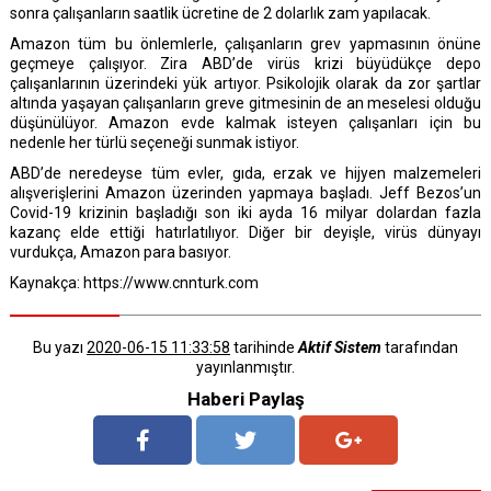
sonra çalışanların saatlik ücretine de 2 dolarlık zam yapılacak.
Amazon tüm bu önlemlerle, çalışanların grev yapmasının önüne
Referanslar
geçmeye çalışıyor. Zira ABD’de virüs krizi büyüdükçe depo
çalışanlarının üzerindeki yük artıyor. Psikolojik olarak da zor şartlar
Sıkça Sorulanlar
altında yaşayan çalışanların greve gitmesinin de an meselesi olduğu
düşünülüyor. Amazon evde kalmak isteyen çalışanları için bu
Haberler ve Bilgilendirmer
nedenle her türlü seçeneği sunmak istiyor.
ABD’de neredeyse tüm evler, gıda, erzak ve hijyen malzemeleri
alışverişlerini Amazon üzerinden yapmaya başladı. Jeff Bezos’un
Covid-19 krizinin başladığı son iki ayda 16 milyar dolardan fazla
kazanç elde ettiği hatırlatılıyor. Diğer bir deyişle, virüs dünyayı
vurdukça, Amazon para basıyor.
Kaynakça: https://www.cnnturk.com
Bu yazı
2020-06-15 11:33:58
tarihinde
Aktif Sistem
tarafından
yayınlanmıştır.
Haberi Paylaş